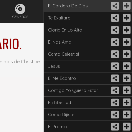
El Cordero De Dios
GÉNEROS
Te Exaltare
Gloria En Lo Alto
RIO.
El Nos Ama
Canto Celestial
r mas de Christine
Jesus
El Me Econtro
Contigo Yo Quiero Estar
En Libertad
Como Dijiste
El Premio