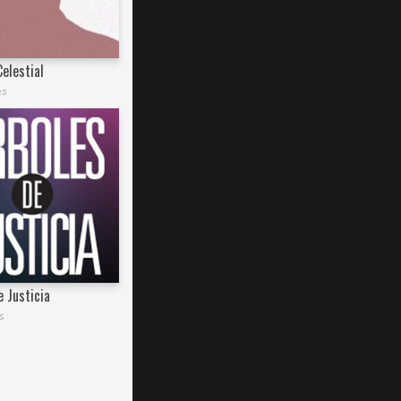
elestial
es
e Justicia
s