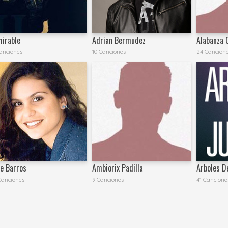
irable
Adrian Bermudez
Alabanza C
anciones
10 Canciones
24 Cancion
ne Barros
Ambiorix Padilla
Arboles D
Canciones
9 Canciones
41 Cancione