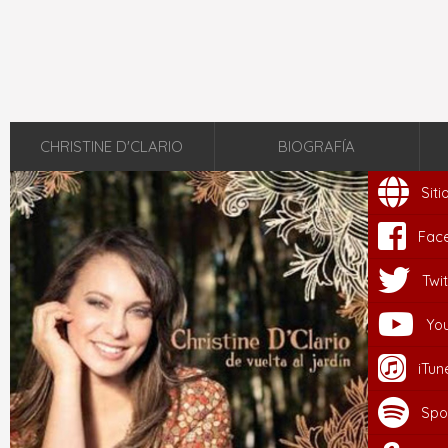
CHRISTINE D'CLARIO
BIOGRAFÍA
Sit
Fac
Twit
Yo
iTun
Spo