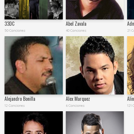
33DC
Abel Zavala
Adm
50 Canciones
40 Canciones
21 C
Alejandro Bonilla
Alex Marquez
Ali
12 Canciones
6 Canciones
121 