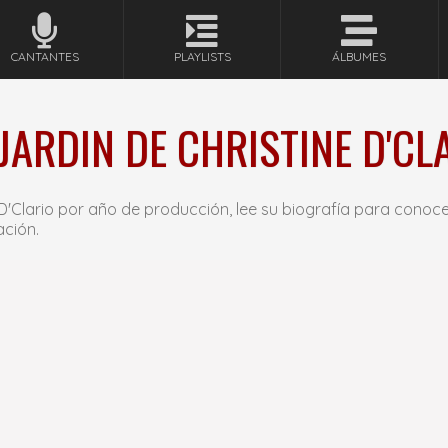
CANTANTES
PLAYLISTS
ÁLBUMES
JARDIN DE CHRISTINE D'CLA
D'Clario por año de producción, lee su biografía para conoce
ación.