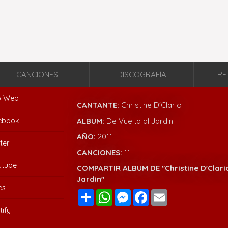
CANCIONES
DISCOGRAFÍA
RE
io Web
CANTANTE:
Christine D'Clario
ebook
ALBUM:
De Vuelta al Jardin
AÑO:
2011
ter
CANCIONES:
11
utube
COMPARTIR ALBUM DE "Christine D'Clario
Jardin"
es
Compartir
WhatsApp
Messenger
Facebook
Email
tify