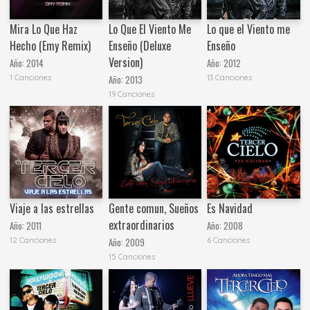
Mira Lo Que Haz
Lo Que El Viento Me
Lo que el Viento me
Hecho (Emy Remix)
Enseño (Deluxe
Enseño
Version)
Año:
2014
Año:
2012
1 Canciones
13 Canciones
Año:
2013
19 Canciones
Viaje a las estrellas
Gente comun, Sueños
Es Navidad
extraordinarios
Año:
2011
Año:
2008
12 Canciones
6 Canciones
Año:
2009
15 Canciones