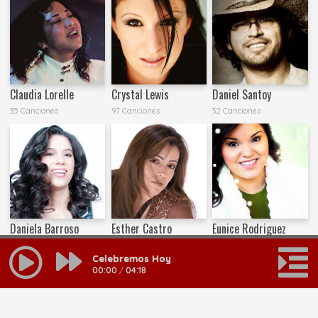
Claudia Lorelle
Crystal Lewis
Daniel Santoy
35 Canciones
97 Canciones
32 Canciones
Daniela Barroso
Esther Castro
Eunice Rodriguez
21 Canciones
8 Canciones
11 Canciones
Celebremos Hoy
00:00
/
04:18
MAS RESULTADOS