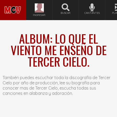
BUSCAR
CANTANTES
PLA
INGRESAR
ALBUM: LO QUE EL
VIENTO ME ENSEÑO DE
TERCER CIELO.
También puedes escuchar toda la discografía de Tercer
Cielo por año de producción, lee su biografía para
conocer mas de Tercer Cielo, escucha todas sus
canciones en alabanza y adoración.