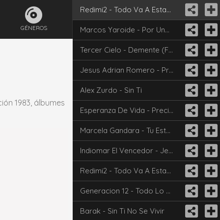
Redimi2 - Todo Va A Estar Bien (Feat. Evan Craft)
GÉNEROS
Marcos Yaroide - Por Una Como Ella
Tercer Cielo - Demente (Feat. Annette Moreno)
Jesus Adrian Romero - Princesas Magicas
Alex Zurdo - Sin Ti
ción 1983, álbumes
Esperanza De Vida - Precioso Jesus
Marcela Gandara - Tu Estas Aqui
Indiomar El Vencedor - Jesús
Redimi2 - Todo Va A Estar Bien (Feat. Evan Craft)
Generacion 12 - Todo Lo Haces Nuevo
Barak - Sin Ti No Se Vivir