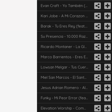
Evan Craft - Yo También (Un Billón De Veces) [feat. Living]
Kari Jobe - A Mi Corazon Tranquilizaras
Barak - Tu Eres Rey (feat. Christine D'clario)
Su Presencia - 10.000 Razones
Ricardo Montaner - La Gloria De Dios (Ft. Evaluna Montaner)
Marco Barrientos - Eres El Rey De Los Cielos
Lowsan Melgar - Tus Cuerdas De Amor (feat. Julio Melgar)
Miel San Marcos - El Santo De Israel
Jesus Adrian Romero - Al Estar Ante Ti (Alejandro Del Bosque)
Funky - Mi Peor Error (feat. Marcela Gandara)
Elevation Worship - Como En El Cielo (Here As In Heaven)