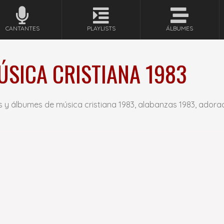
CANTANTES
PLAYLISTS
ÁLBUMES
SICA CRISTIANA 1983
s y álbumes de música cristiana 1983, alabanzas 1983, adora