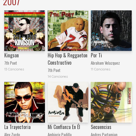
2007
Kingson
Hip Hop & Reggaeton
Por Ti
Constructivo
7th Poet
Abraham Velazquez
13 Canciones
11 Canciones
7th Poet
14 Canciones
La Trayectoria
Mi Confianza En Él
Secuencias
Alex Zurdo
Ambiorix Padilla
Andres Partamian