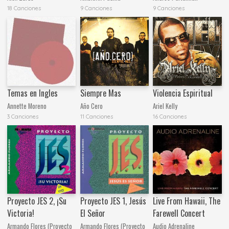
18 Canciones
9 Canciones
9 Canciones
Temas en Ingles
Siempre Mas
Violencia Espiritual
Annette Moreno
Año Cero
Ariel Kelly
3 Canciones
11 Canciones
16 Canciones
Proyecto JES 2, ¡Su
Proyecto JES 1, Jesús
Live From Hawaii, The
Victoria!
El Señor
Farewell Concert
Armando Flores (Proyecto
Armando Flores (Proyecto
Audio Adrenaline