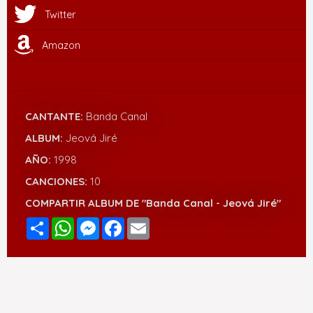
Twitter
Amazon
CANTANTE:
Banda Canal
ALBUM:
Jeová Jiré
AÑO:
1998
CANCIONES:
10
COMPARTIR ALBUM DE "Banda Canal - Jeová Jiré"
Compartir
WhatsApp
Messenger
Facebook
Email