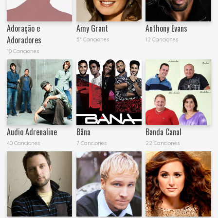
Adoração e
Amy Grant
Anthony Evans
Adoradores
51 Canciones
12 Canciones
10 Canciones
Audio Adrenaline
Bâna
Banda Canal
40 Canciones
7 Canciones
22 Canciones