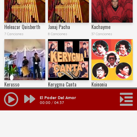
Heleazar Quisberth
Janaj Pacha
Kachayme
7 Canciones
8 Canciones
37 Canciones
Kerusso
Kerygma Canta
Koinonia
12 Canciones
33 Canciones
32 Canciones
El Poder Del Amor
00:00
/
04:37
MAS RESULTADOS