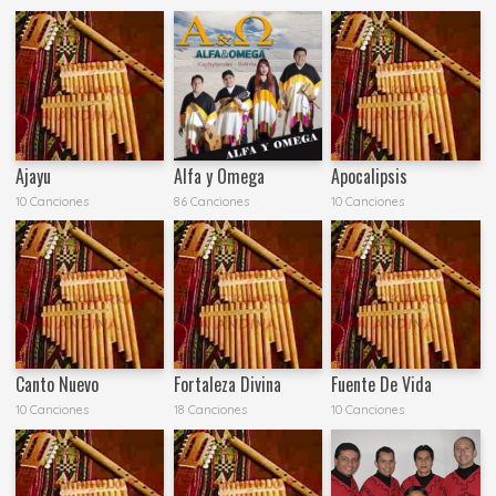
Ajayu
Alfa y Omega
Apocalipsis
10 Canciones
86 Canciones
10 Canciones
Canto Nuevo
Fortaleza Divina
Fuente De Vida
10 Canciones
18 Canciones
10 Canciones