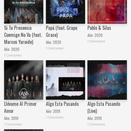
Si Tu Presencia
Papá (feat. Grupo
Pablo & Silas
Conmigo No Va (feat.
Grace)
Año:
2020
Marcos Yaroide)
1 Canciones
Año:
2020
1 Canciones
Año:
2020
1 Canciones
Llévame Al Primer
Algo Esta Pasando
Algo Esta Pasando
Amor
(Live)
Año:
2019
1 Canciones
Año:
2019
Año:
2019
1 Canciones
1 Canciones