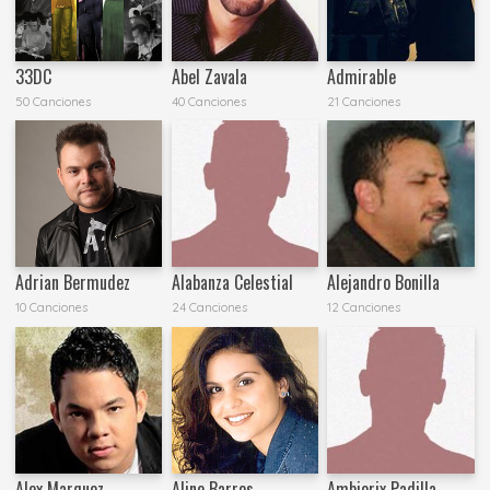
33DC
Abel Zavala
Admirable
50 Canciones
40 Canciones
21 Canciones
Adrian Bermudez
Alabanza Celestial
Alejandro Bonilla
10 Canciones
24 Canciones
12 Canciones
Alex Marquez
Aline Barros
Ambiorix Padilla