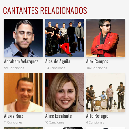
CANTANTES RELACIONADOS
Abraham Velazquez
Alas de Aguila
Alex Campos
59 Canciones
24 Canciones
186 Canciones
Alexis Ruiz
Alice Escalante
Alto Refugio
11 Canciones
10 Canciones
4 Canciones