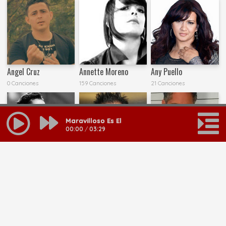
Angel Cruz
Annette Moreno
Any Puello
0 Canciones
159 Canciones
21 Canciones
Maravilloso Es El
00:00
/
03:29
Barak
Benjamin Rivera
Charlie Hernández
101 Canciones
33 Canciones
44 Canciones
MAS RESULTADOS