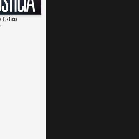
e Justicia
s