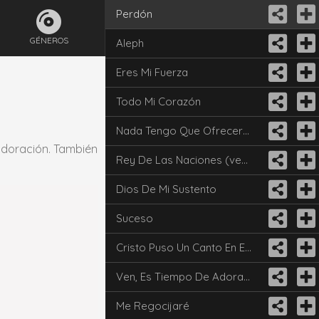
Perdón
GÉNEROS
Aleph
Eres Mi Fuerza
Todo Mi Corazón
Nada Tengo Que Ofrecerte
 adoración. También
Rey De Las Naciones (ven Adoremos A Cristo)
Dios De Mi Sustento
Suceso
Cristo Puso Un Canto En El Corazón
Ven, Es Tiempo De Adorarle
Me Regocijaré