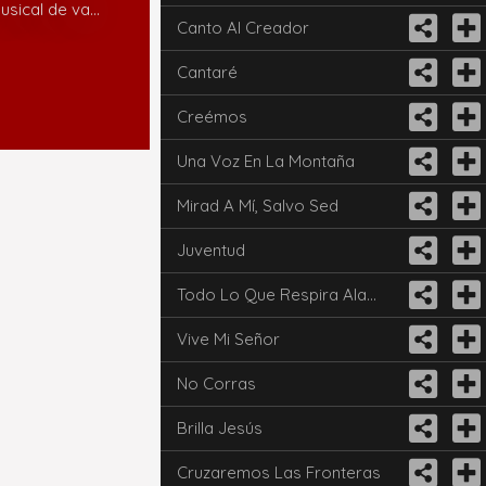
usical de va
...
Canto Al Creador
Cantaré
Creémos
Una Voz En La Montaña
Mirad A Mí, Salvo Sed
Juventud
Todo Lo Que Respira Alaba A Dios
Vive Mi Señor
No Corras
Brilla Jesús
Cruzaremos Las Fronteras