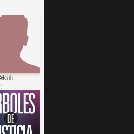
elestial
es