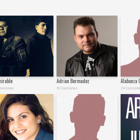
irable
Adrian Bermudez
Alabanza C
anciones
10 Canciones
24 Cancion