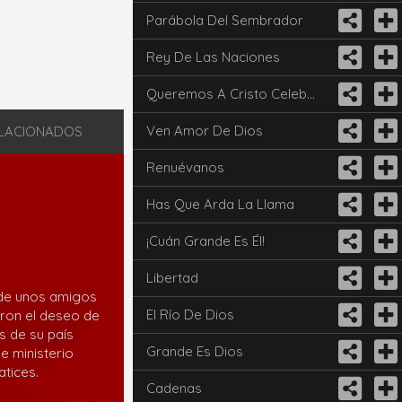
Parábola Del Sembrador
Rey De Las Naciones
Queremos A Cristo Celebrar
Ven Amor De Dios
LACIONADOS
Renuévanos
Has Que Arda La Llama
¡Cuán Grande Es Él!
Libertad
de unos amigos
El Río De Dios
eron el deseo de
s de su país
Grande Es Dios
e ministerio
atices.
Cadenas