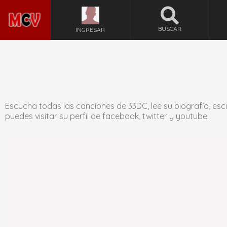
BUSCAR
INGRESAR
Escucha todas las canciones de 33DC, lee su biografía, esc
puedes visitar su perfil de facebook, twitter y youtube.