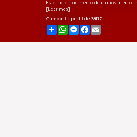
Este fue el nacimiento de un movimiento m
[Leer mas]
Compartir perfil de 33DC
Compartir
WhatsApp
Messenger
Facebook
Email