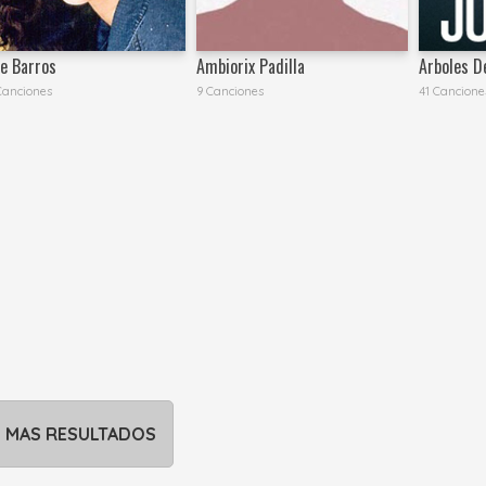
ne Barros
Ambiorix Padilla
Arboles D
Canciones
9 Canciones
41 Cancione
MAS RESULTADOS