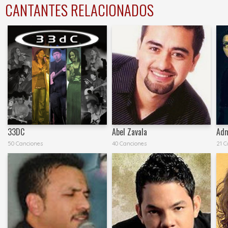
CANTANTES RELACIONADOS
33DC
Abel Zavala
Adm
50 Canciones
40 Canciones
21 C