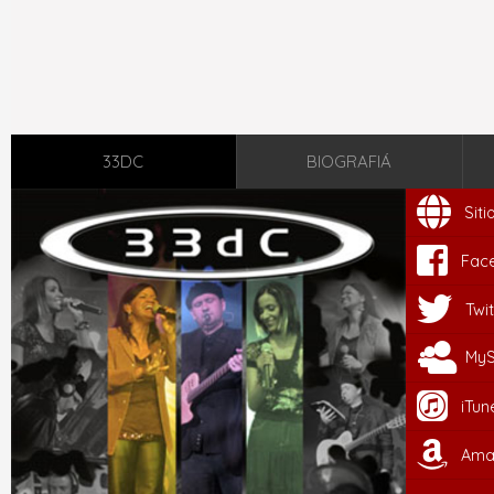
33DC
BIOGRAFIÁ
Sit
Fac
Twit
My
iTun
Ama