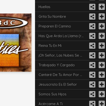
Huellas
Grita Su Nombre
Preparen El Camino
Has Que Arda La Llama (repetición)
Reina Tu En Mi
¡Oh Señor, Las Nubes Se Unen!
Trabajado Y Cargado
Cantaré De Tu Amor Por Siempre
Jesuscristo Es El Señor
Somos Sus Hijos
Acércame A Ti