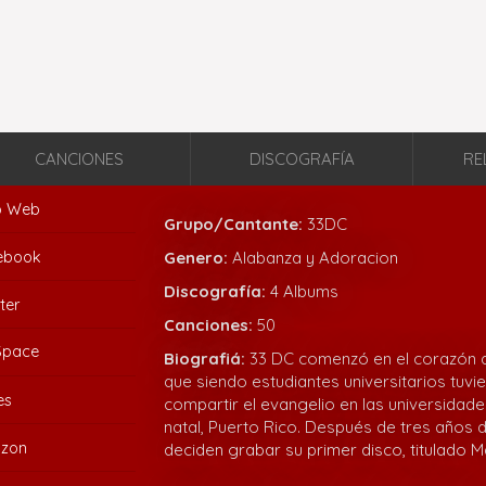
CANCIONES
DISCOGRAFÍA
RE
io Web
Grupo/Cantante:
33DC
ebook
Genero:
Alabanza y Adoracion
Discografía:
4 Albums
ter
Canciones:
50
Space
Biografiá:
33 DC comenzó en el corazón 
que siendo estudiantes universitarios tuvi
es
compartir el evangelio en las universidade
natal, Puerto Rico. Después de tres años d
zon
deciden grabar su primer disco, titulado M