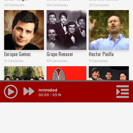
49 Canciones
134 Canciones
20 Canciones
Enrique Gomez
Grupo Renacer
Hector Pinilla
31 Canciones
101 Canciones
11 Canciones
Intimidad
00:00
/
03:14
Henani
Himnos De Gloria Y
Los Del Camino-
Triunfo
28 Canciones
17 Canciones
25 Canciones