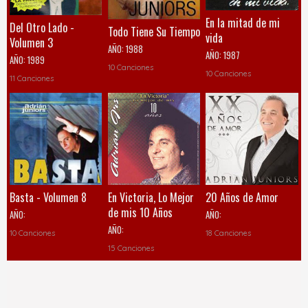
En la mitad de mi
Del Otro Lado -
Todo Tiene Su Tiempo
vida
Volumen 3
AÑO:
1988
AÑO:
1987
AÑO:
1989
10 Canciones
10 Canciones
11 Canciones
Basta - Volumen 8
En Victoria, Lo Mejor
20 Años de Amor
de mis 10 Años
AÑO:
AÑO:
AÑO:
10 Canciones
18 Canciones
15 Canciones