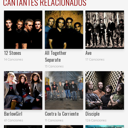
CANTANTES RELACIONADOS
12 Stones
All Together
Ave
Separate
14 Canciones
17 Canciones
13 Canciones
BarlowGirl
Contra la Corriente
Disciple
61 Canciones
11 Canciones
126 Canciones