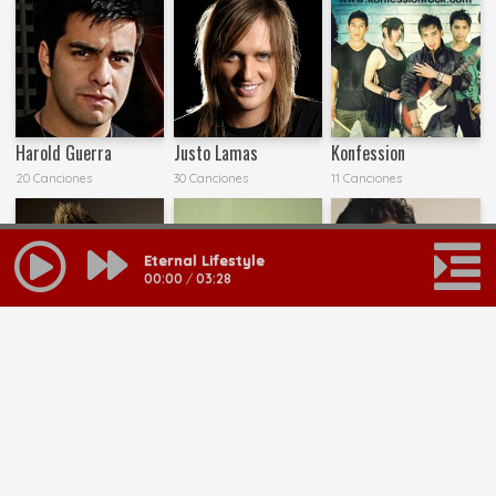
Harold Guerra
Justo Lamas
Konfession
20 Canciones
30 Canciones
11 Canciones
Eternal Lifestyle
00:00
/
03:28
Lincoln Brewster
Muertos Una Vez
Pablo Olivares
22 Canciones
23 Canciones
55 Canciones
MAS RESULTADOS