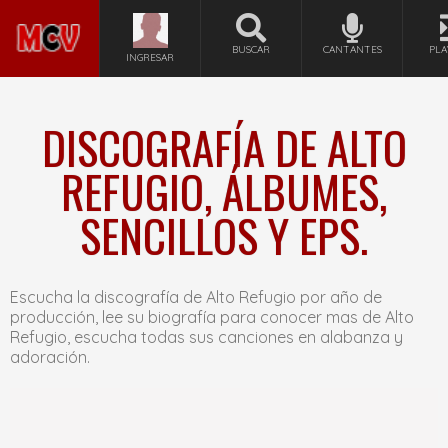
BUSCAR
CANTANTES
PLA
INGRESAR
DISCOGRAFÍA DE ALTO
REFUGIO, ÁLBUMES,
SENCILLOS Y EPS.
Escucha la discografía de Alto Refugio por año de
producción, lee su biografía para conocer mas de Alto
Refugio, escucha todas sus canciones en alabanza y
adoración.