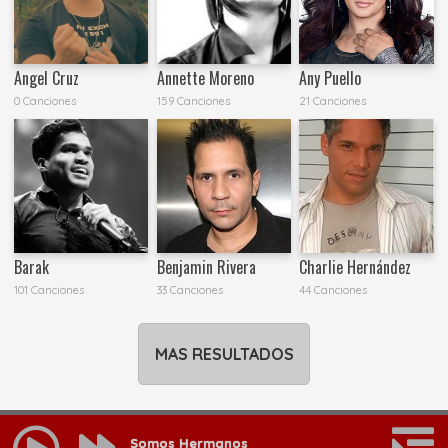
Angel Cruz
Annette Moreno
Any Puello
0 Canciones
159 Canciones
21 Canciones
Barak
Benjamin Rivera
Charlie Hernández
101 Canciones
33 Canciones
44 Canciones
MAS RESULTADOS
Somos Hermanos