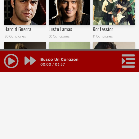
Harold Guerra
Justo Lamas
Konfession
20 Canciones
30 Canciones
11 Canciones
Busco Un Corazon
00:00
/
03:57
Lincoln Brewster
Muertos Una Vez
Pablo Olivares
22 Canciones
23 Canciones
55 Canciones
MAS RESULTADOS