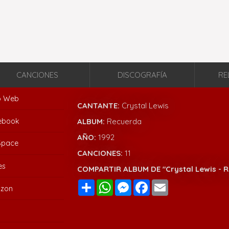
CANCIONES
DISCOGRAFÍA
RE
io Web
CANTANTE:
Crystal Lewis
ebook
ALBUM:
Recuerda
AÑO:
1992
Space
CANCIONES:
11
es
COMPARTIR ALBUM DE "Crystal Lewis - 
Compartir
WhatsApp
Messenger
Facebook
Email
zon