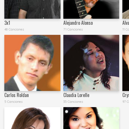
3x1
Alejandro Alonso
Alv
48 Canciones
71 Canciones
11 C
Carlos Roldan
Claudia Lorelle
Cry
5 Canciones
35 Canciones
97 C