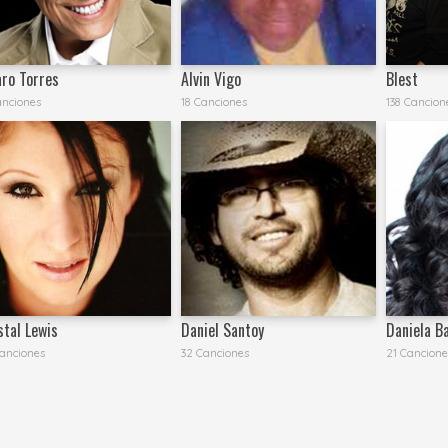
aro Torres
Alvin Vigo
Blest
anciones
18 Canciones
138 Cancion
stal Lewis
Daniel Santoy
Daniela B
anciones
32 Canciones
21 Cancione