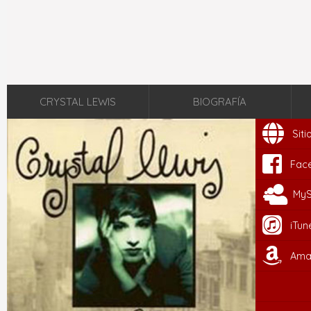
CRYSTAL LEWIS
BIOGRAFÍA
Sit
Fac
My
iTun
Ama