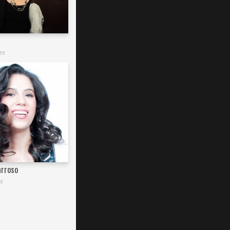
es
arroso
s