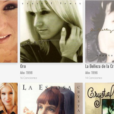
Oro
La Belleza de la C
Año:
1998
Año:
1996
16 Canciones
14 Canciones