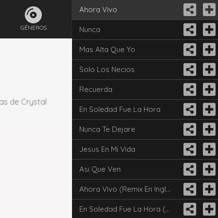
Ahora Vivo
GÉNEROS
Nunca
Mas Alta Que Yo
Solo Los Necios
Recuerda
as de Crystal
En Soledad Fue La Hora
Nunca Te Dejare
Jesus En Mi Vida
Asi Que Ven
Ahora Vivo (Remix En Ingles)
En Soledad Fue La Hora (Remix En Ingles)