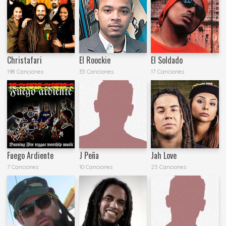
Christafari
El Roockie
El Soldado
198 Canciones
35 Canciones
17 Canciones
Fuego Ardiente
J Peña
Jah Love
7 Canciones
10 Canciones
25 Canciones