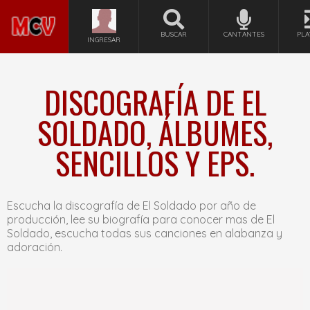
BUSCAR
CANTANTES
PLA
INGRESAR
DISCOGRAFÍA DE EL
SOLDADO, ÁLBUMES,
SENCILLOS Y EPS.
Escucha la discografía de El Soldado por año de
producción, lee su biografía para conocer mas de El
Soldado, escucha todas sus canciones en alabanza y
adoración.