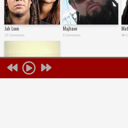
Jah Love
Majhave
Ma
25 Canciones
3 Canciones
48 C
Tierra Alta
3 Canciones