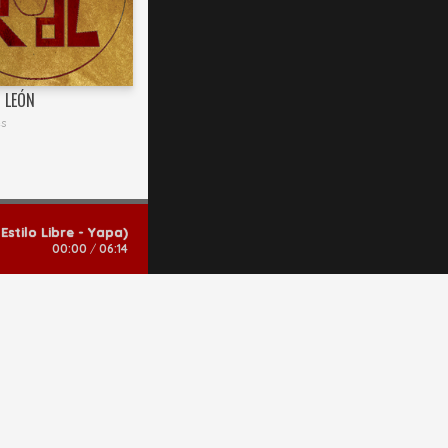
l LEÓN
es
Estilo Libre - Yapa)
00:00
/
06:14