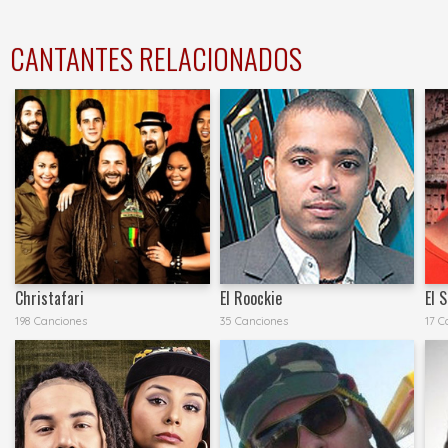
CANTANTES RELACIONADOS
Christafari
El Roockie
El 
198 Canciones
35 Canciones
17 C