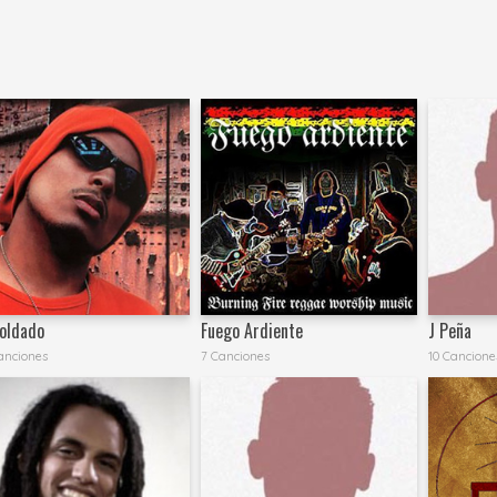
Soldado
Fuego Ardiente
J Peña
anciones
7 Canciones
10 Cancione