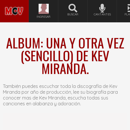
BUSCAR
CANTANTES
PLA
INGRESAR
ALBUM: UNA Y OTRA VEZ
(SENCILLO) DE KEV
MIRANDA.
También puedes escuchar toda la discografía de Kev
Miranda por año de producción, lee su biografía para
conocer mas de Kev Miranda, escucha todas sus
canciones en alabanza y adoración.