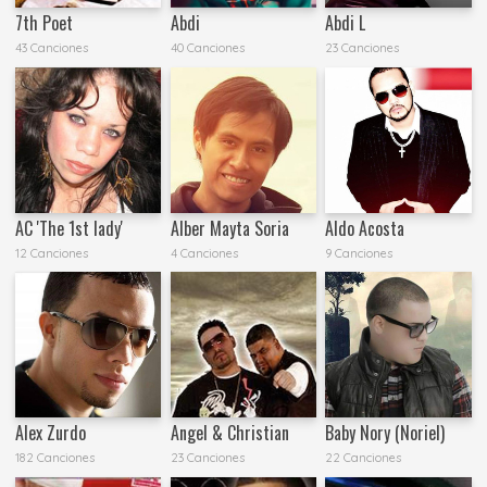
7th Poet
Abdi
Abdi L
43 Canciones
40 Canciones
23 Canciones
AC 'The 1st lady'
Alber Mayta Soria
Aldo Acosta
12 Canciones
4 Canciones
9 Canciones
Alex Zurdo
Angel & Christian
Baby Nory (Noriel)
182 Canciones
23 Canciones
22 Canciones