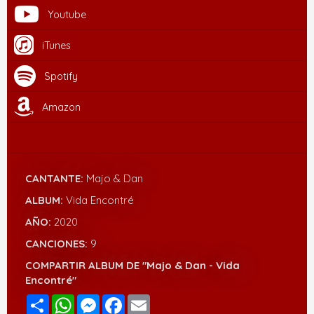
Youtube
iTunes
Spotify
Amazon
CANTANTE:
Majo & Dan
ALBUM:
Vida Encontré
AÑO:
2020
CANCIONES:
9
COMPARTIR ALBUM DE "Majo & Dan - Vida
Encontré"
Compartir
WhatsApp
Messenger
Facebook
Email