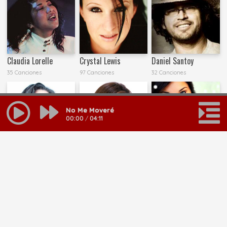
Claudia Lorelle
Crystal Lewis
Daniel Santoy
35 Canciones
97 Canciones
32 Canciones
No Me Moveré
00:00
/
04:11
Daniela Barroso
Esther Castro
Eunice Rodriguez
21 Canciones
8 Canciones
11 Canciones
MAS RESULTADOS