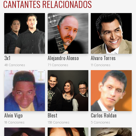
CANTANTES RELACIONADOS
3x1
Alejandro Alonso
Alvaro Torres
48 Canciones
71 Canciones
11 Canciones
Alvin Vigo
Blest
Carlos Roldan
18 Canciones
138 Canciones
5 Canciones