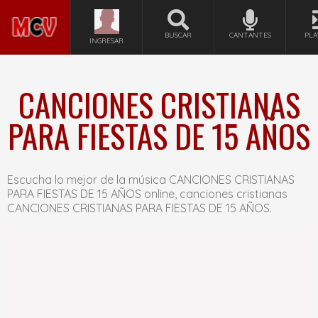
BUSCAR
CANTANTES
PLA
INGRESAR
CANCIONES CRISTIANAS
PARA FIESTAS DE 15 AÑOS
Escucha lo mejor de la música CANCIONES CRISTIANAS
PARA FIESTAS DE 15 AÑOS online, canciones cristianas
CANCIONES CRISTIANAS PARA FIESTAS DE 15 AÑOS.