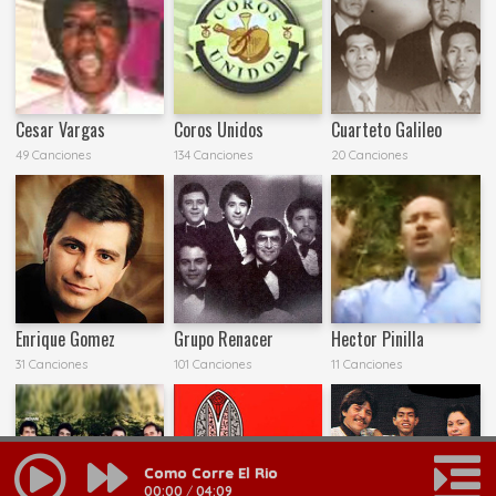
Cesar Vargas
Coros Unidos
Cuarteto Galileo
49 Canciones
134 Canciones
20 Canciones
Enrique Gomez
Grupo Renacer
Hector Pinilla
31 Canciones
101 Canciones
11 Canciones
Como Corre El Rio
00:00
/
04:09