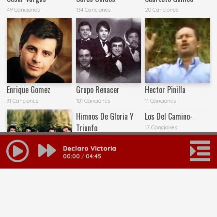
49 Canciones
134 Canciones
20 Canciones
Enrique Gomez
Grupo Renacer
Hector Pinilla
31 Canciones
101 Canciones
11 Canciones
Himnos De Gloria Y
Los Del Camino-
Triunfo
17 Canciones
25 Canciones
Declaro Victoria
00:00
/
04:45
Henani
28 Canciones