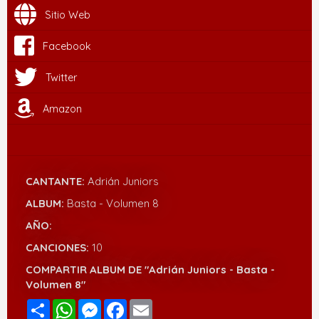
Sitio Web
Facebook
Twitter
Amazon
CANTANTE:
Adrián Juniors
ALBUM:
Basta - Volumen 8
AÑO:
CANCIONES:
10
COMPARTIR ALBUM DE "Adrián Juniors - Basta -
Volumen 8"
Compartir
WhatsApp
Messenger
Facebook
Email