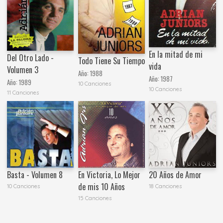
En la mitad de mi
Del Otro Lado -
Todo Tiene Su Tiempo
vida
Volumen 3
Año:
1988
Año:
1987
Año:
1989
10 Canciones
10 Canciones
11 Canciones
Basta - Volumen 8
En Victoria, Lo Mejor
20 Años de Amor
de mis 10 Años
10 Canciones
18 Canciones
15 Canciones