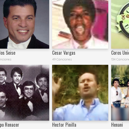
los Seise
Cesar Vargas
Coros Uni
nciones
49 Canciones
134 Cancion
po Renacer
Hector Pinilla
Henani