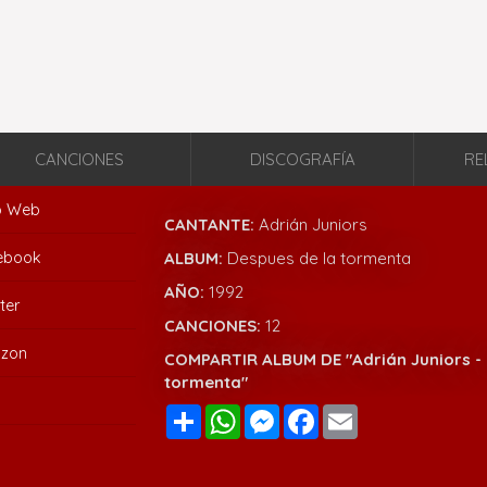
CANCIONES
DISCOGRAFÍA
RE
io Web
CANTANTE:
Adrián Juniors
ebook
ALBUM:
Despues de la tormenta
AÑO:
1992
ter
CANCIONES:
12
zon
COMPARTIR ALBUM DE "Adrián Juniors - 
tormenta"
Compartir
WhatsApp
Messenger
Facebook
Email