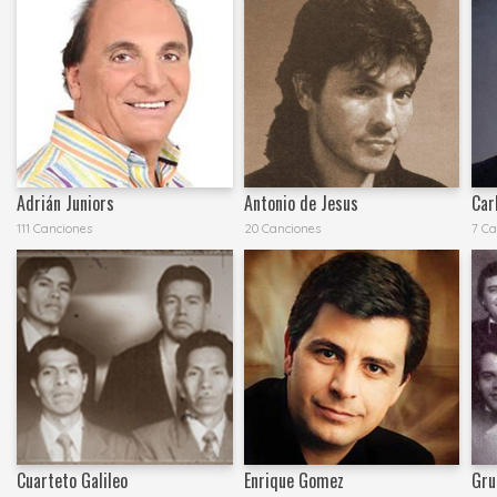
Adrián Juniors
Antonio de Jesus
Car
111 Canciones
20 Canciones
7 Ca
Cuarteto Galileo
Enrique Gomez
Gru