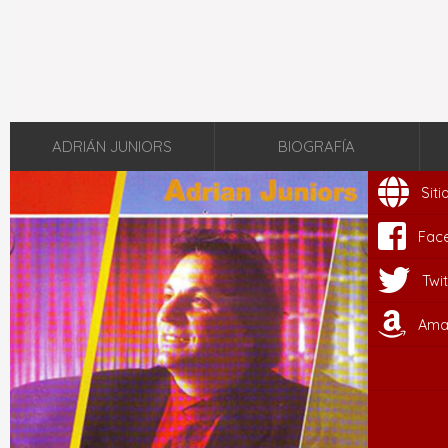
ADRIÁN JUNIORS
BIOGRAFÍA
Sit
Fac
Twit
Ama