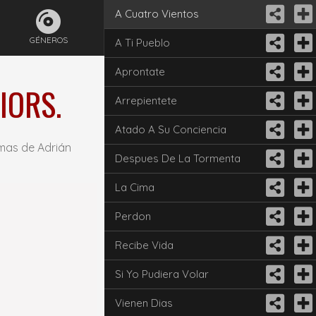
A Cuatro Vientos
GÉNEROS
A Ti Pueblo
Aprontate
IORS.
Arrepientete
Atado A Su Conciencia
 mas de Adrián
Despues De La Tormenta
La Cima
Perdon
Recibe Vida
Si Yo Pudiera Volar
Vienen Dias