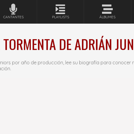
CANTANTES
PLAYLISTS
ÁLBUMES
 TORMENTA DE ADRIÁN JUN
niors por año de producción, lee su biografía para conocer
ción.