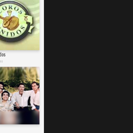
dos
es