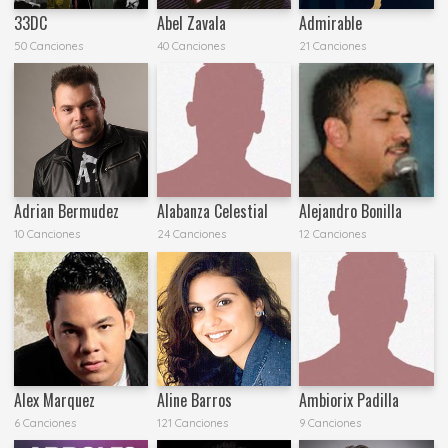
33DC
Abel Zavala
Admirable
50 Canciones
40 Canciones
21 Canciones
Adrian Bermudez
Alabanza Celestial
Alejandro Bonilla
10 Canciones
24 Canciones
12 Canciones
Alex Marquez
Aline Barros
Ambiorix Padilla
6 Canciones
121 Canciones
9 Canciones