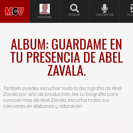
BUSCAR
CANTANTES
PLA
INGRESAR
ALBUM: GUARDAME EN
TU PRESENCIA DE ABEL
ZAVALA.
También puedes escuchar toda la discografía de Abel
Zavala por año de producción, lee su biografía para
conocer mas de Abel Zavala, escucha todas sus
canciones en alabanza y adoración.