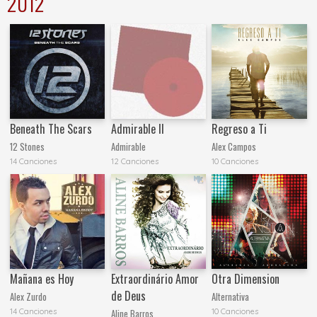
2012
Beneath The Scars
Admirable II
Regreso a Ti
12 Stones
Admirable
Alex Campos
14 Canciones
12 Canciones
10 Canciones
Mañana es Hoy
Extraordinário Amor
Otra Dimension
de Deus
Alex Zurdo
Alternativa
14 Canciones
10 Canciones
Aline Barros