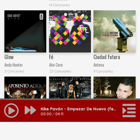
14 Canciones
Glow
Fé
Ciudad Futura
Andy Hunter
Año Cero
Antena
5 Canciones
25 Canciones
9 Canciones
Kike Pavón - Empezar De Nuevo (feat. Funky)
00:00
/
04:11
Tratado En Audio
Logica De Otro
De Otra Forma
Mundo
Aposento Alto
Bengie
17 Canciones
10 Canciones
Barak