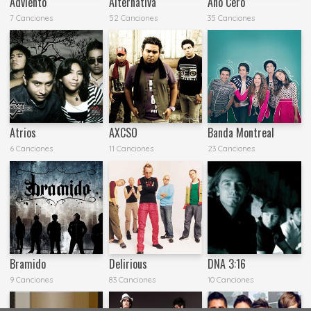
Adviento
Alternativa
Año Cero
7 Canciones
52 Canciones
35 Canciones
Atrios
AXCSO
Banda Montreal
6 Canciones
11 Canciones
23 Canciones
Bramido
Delirious
DNA 3:16
9 Canciones
83 Canciones
10 Canciones