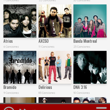
7 Canciones
52 Canciones
35 Canciones
Atrios
AXCSO
Banda Montreal
6 Canciones
11 Canciones
23 Canciones
Bramido
Delirious
DNA 3:16
9 Canciones
83 Canciones
10 Canciones