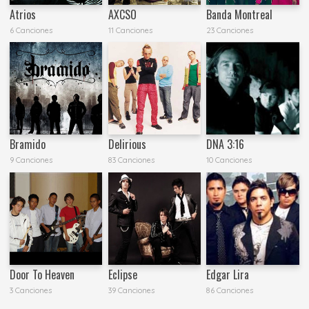
Atrios
AXCSO
Banda Montreal
6 Canciones
11 Canciones
23 Canciones
Bramido
Delirious
DNA 3:16
9 Canciones
83 Canciones
10 Canciones
Door To Heaven
Eclipse
Edgar Lira
3 Canciones
39 Canciones
86 Canciones