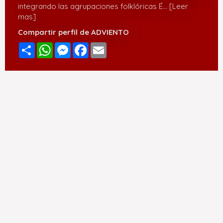
integrando las agrupaciones folklóricas É
... [Leer
mas]
Compartir perfil de ADVIENTO
Compartir
WhatsApp
Messenger
Facebook
Email