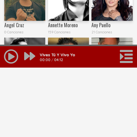
Angel Cruz
Annette Moreno
Any Puello
0 Canciones
159 Canciones
21 Canciones
Vives Tú Y Vivo Yo
00:00
/
04:12
Barak
Benjamin Rivera
Charlie Hernández
101 Canciones
33 Canciones
44 Canciones
MAS RESULTADOS