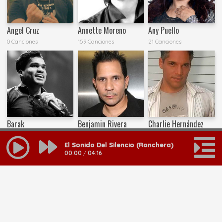
Angel Cruz
Annette Moreno
Any Puello
0 Canciones
159 Canciones
21 Canciones
Barak
Benjamin Rivera
Charlie Hernández
101 Canciones
33 Canciones
44 Canciones
El Sonido Del Silencio (Ranchera)
00:00
/
04:16
MAS RESULTADOS