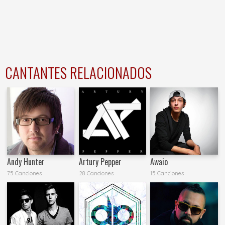
CANTANTES RELACIONADOS
Andy Hunter
Artury Pepper
Awaio
75 Canciones
28 Canciones
15 Canciones