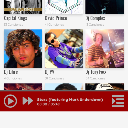
Capital Kings
David Prince
Dj Complex
33 Canciones
41 Canciones
13 Canciones
Dj Lifire
Dj PV
Dj Tony Foxx
4 Canciones
38 Canciones
54 Canciones
Stars (featuring Mark Underdown)
00:00
/
05:49
EMASOUND
Ennio Emmanuel
Giovan