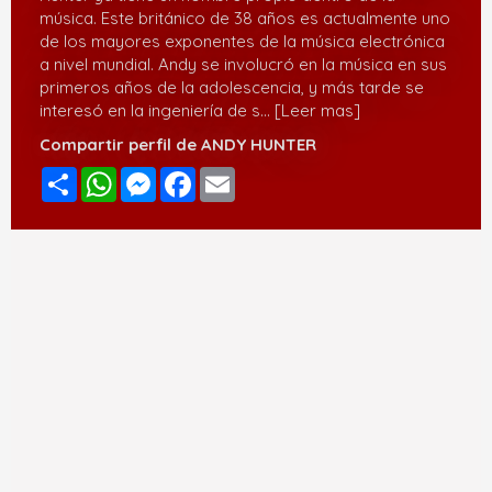
música. Este británico de 38 años es actualmente uno
de los mayores exponentes de la música electrónica
a nivel mundial. Andy se involucró en la música en sus
primeros años de la adolescencia, y más tarde se
interesó en la ingeniería de s
... [Leer mas]
Compartir perfil de ANDY HUNTER
Compartir
WhatsApp
Messenger
Facebook
Email