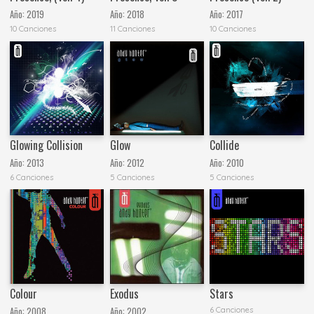
Año:
2019
Año:
2018
Año:
2017
10 Canciones
11 Canciones
10 Canciones
Glowing Collision
Glow
Collide
Año:
2013
Año:
2012
Año:
2010
6 Canciones
5 Canciones
5 Canciones
Colour
Exodus
Stars
Año:
2008
Año:
2002
6 Canciones