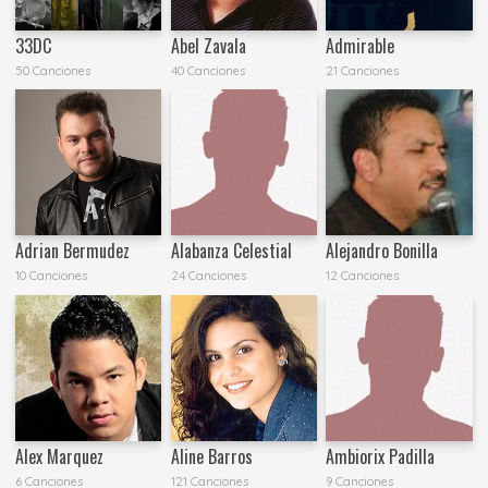
33DC
Abel Zavala
Admirable
50 Canciones
40 Canciones
21 Canciones
Adrian Bermudez
Alabanza Celestial
Alejandro Bonilla
10 Canciones
24 Canciones
12 Canciones
Alex Marquez
Aline Barros
Ambiorix Padilla
6 Canciones
121 Canciones
9 Canciones