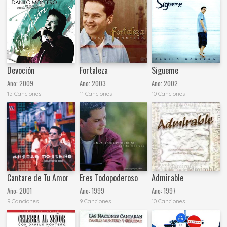
Devoción
Fortaleza
Sigueme
Año:
2009
Año:
2003
Año:
2002
15 Canciones
11 Canciones
10 Canciones
Cantare de Tu Amor
Eres Todopoderoso
Admirable
Año:
2001
Año:
1999
Año:
1997
9 Canciones
9 Canciones
10 Canciones