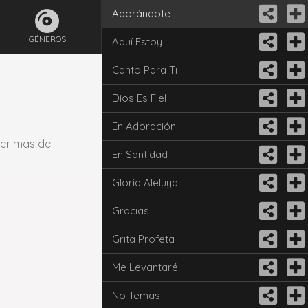
Adorándote
GÉNEROS
Aquí Estoy
Canto Para Ti
Dios Es Fiel
En Adoración
cer mas de
En Santidad
Gloria Aleluya
Gracias
Grita Profeta
Me Levantaré
No Temas