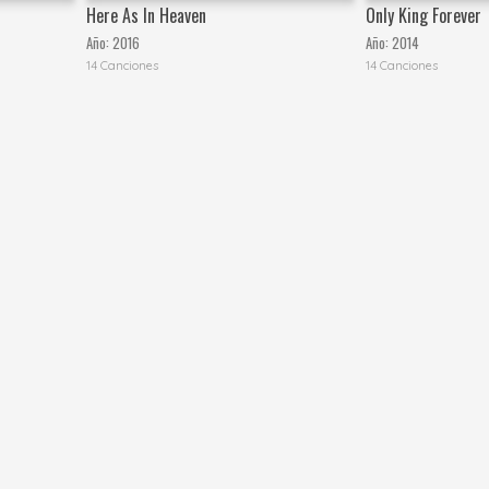
Here As In Heaven
Only King Forever
Año:
2016
Año:
2014
14 Canciones
14 Canciones