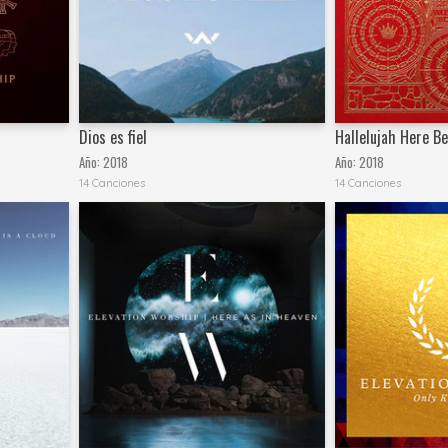
Dios es fiel
Hallelujah Here B
Año:
2018
Año:
2018
14 Canciones
14 Canciones