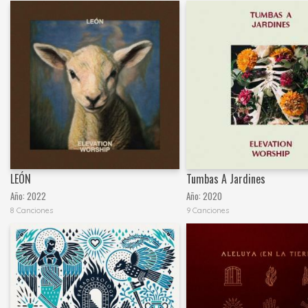
LEÓN
Tumbas A Jardines
Año:
2022
Año:
2020
8 Canciones
9 Canciones