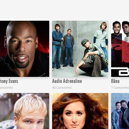
hony Evans
Audio Adrenaline
Bâna
anciones
40 Canciones
7 Cancione