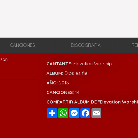
CANCIONES
DISCOGRAFÍA
RE
zon
CANTANTE:
Elevation Worship
ALBUM:
Dios es fiel
AÑO:
2018
CANCIONES:
14
COMPARTIR ALBUM DE "Elevation Worship 
Compartir
WhatsApp
Messenger
Facebook
Email