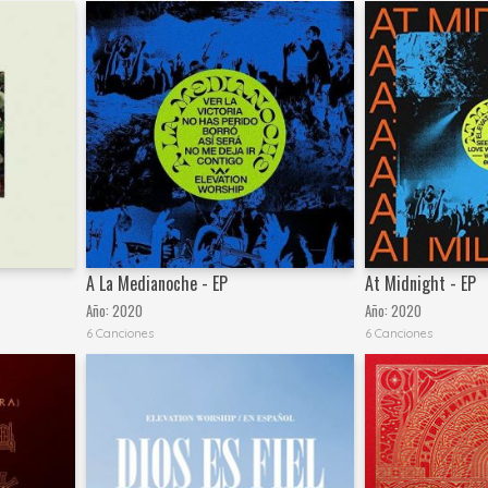
A La Medianoche - EP
At Midnight - EP
Año:
2020
Año:
2020
6 Canciones
6 Canciones