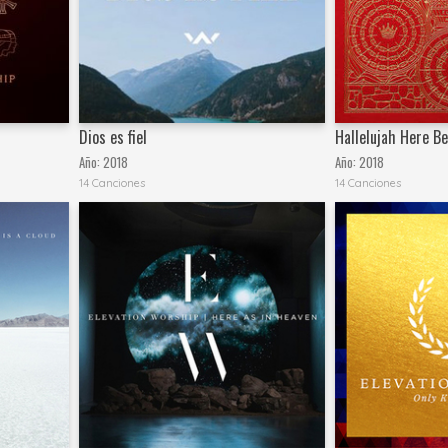
Dios es fiel
Hallelujah Here B
Año:
2018
Año:
2018
14 Canciones
14 Canciones