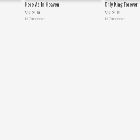
Here As In Heaven
Only King Forever
Año:
2016
Año:
2014
14 Canciones
14 Canciones