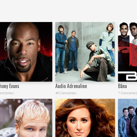
hony Evans
Audio Adrenaline
Bâna
anciones
40 Canciones
7 Cancione