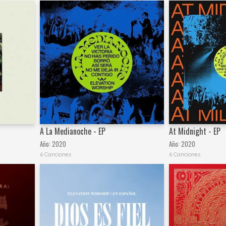
A La Medianoche - EP
At Midnight - EP
Año:
2020
Año:
2020
6 Canciones
6 Canciones