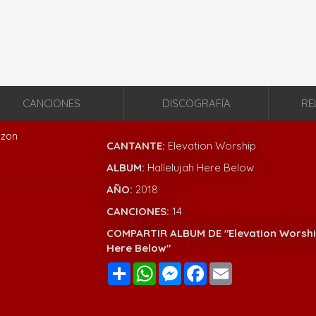
CANCIONES
DISCOGRAFÍA
RE
zon
CANTANTE:
Elevation Worship
ALBUM:
Hallelujah Here Below
AÑO:
2018
CANCIONES:
14
COMPARTIR ALBUM DE "Elevation Worship
Here Below"
Compartir
WhatsApp
Messenger
Facebook
Email