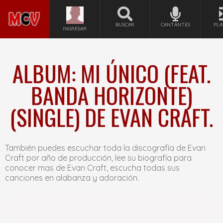
BUSCAR
CANTANTES
PLA
INGRESAR
ALBUM: MI ÚNICO (FEAT.
BANDA HORIZONTE)
(SINGLE) DE EVAN CRAFT.
También puedes escuchar toda la discografía de Evan
Craft por año de producción, lee su biografía para
conocer mas de Evan Craft, escucha todas sus
canciones en alabanza y adoración.