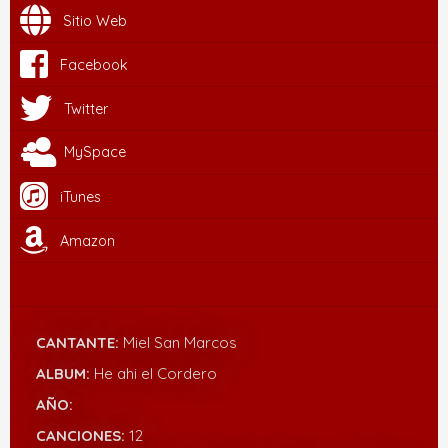
Sitio Web
Facebook
Twitter
MySpace
iTunes
Amazon
CANTANTE:
Miel San Marcos
ALBUM:
He ahi el Cordero
AÑO:
CANCIONES:
12