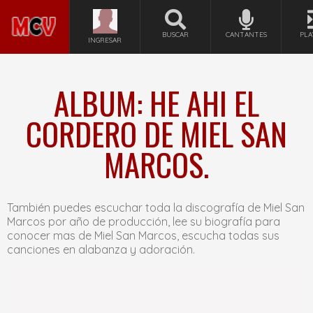
BUSCAR
CANTANTES
PLA
INGRESAR
ALBUM: HE AHI EL
CORDERO DE MIEL SAN
MARCOS.
También puedes escuchar toda la discografía de Miel San
Marcos por año de producción, lee su biografía para
conocer mas de Miel San Marcos, escucha todas sus
canciones en alabanza y adoración.