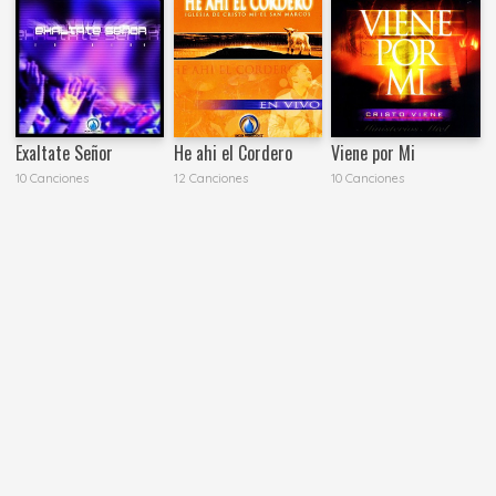
Exaltate Señor
He ahi el Cordero
Viene por Mi
10 Canciones
12 Canciones
10 Canciones