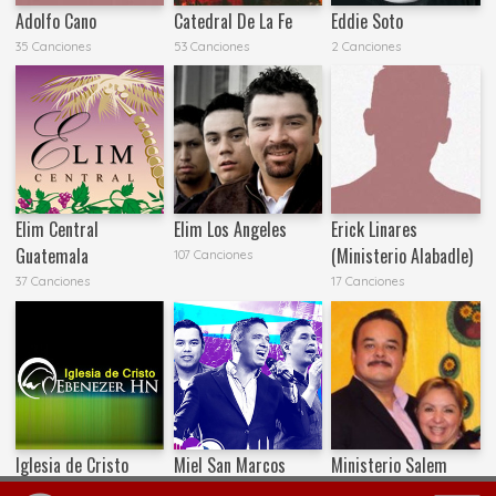
Adolfo Cano
Catedral De La Fe
Eddie Soto
35 Canciones
53 Canciones
2 Canciones
Elim Central
Elim Los Angeles
Erick Linares
Guatemala
(Ministerio Alabadle)
107 Canciones
37 Canciones
17 Canciones
Iglesia de Cristo
Miel San Marcos
Ministerio Salem
Ebenezer Honduras
180 Canciones
32 Canciones