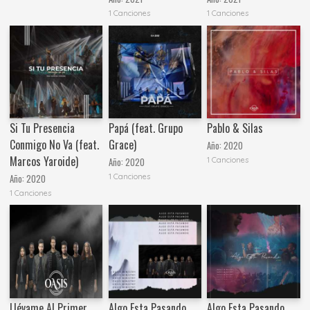
1 Canciones
1 Canciones
Si Tu Presencia
Papá (feat. Grupo
Pablo & Silas
Conmigo No Va (feat.
Grace)
Año:
2020
Marcos Yaroide)
1 Canciones
Año:
2020
1 Canciones
Año:
2020
1 Canciones
Llévame Al Primer
Algo Esta Pasando
Algo Esta Pasando