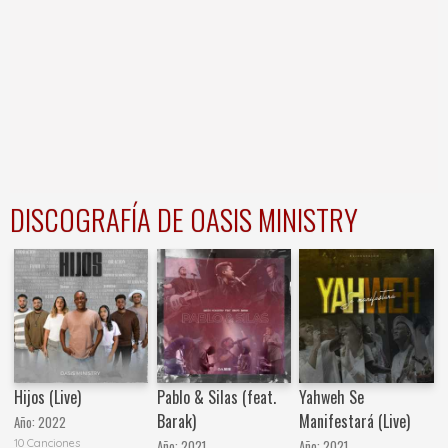
DISCOGRAFÍA DE OASIS MINISTRY
Hijos (Live)
Pablo & Silas (feat.
Yahweh Se
Barak)
Manifestará (Live)
Año:
2022
10 Canciones
Año:
2021
Año:
2021