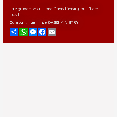
La Agrupación cristiana Oasis Ministry, bu
... [Leer
mas]
Compartir perfil de OASIS MINISTRY
Compartir
WhatsApp
Messenger
Facebook
Email