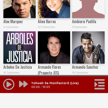
Alex Marquez
Aline Barros
Ambiorix Padilla
6 Canciones
121 Canciones
9 Canciones
Arboles De Justicia
Armando Flores
Armando Sanchez
(Proyecto JES)
41 Canciones
10 Canciones
107 Canciones
Yahweh Se Manifestará (Live)
00:00
/
10:03
MAS RESULTADOS