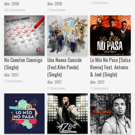
1 Canciones
Año:
2018
Año:
2018
20 Canciones
1 Canciones
No Cuenten Conmigo
Una Nueva Canción
Lo Mío No Pasa [Salsa
(Single)
(Feat.Kike Pavón)
Remix] Feat. Antonio
(Single)
& Joel (Single)
Año:
2017
1 Canciones
Año:
2017
Año:
2017
1 Canciones
1 Canciones