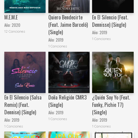
M.E.M.E
Quiero Bendecirte
En El Silencio (Feat.
(Feat. Jaime Barceló)
Dennisse) (Single)
Año:
2020
(Single)
12 Canciones
Año:
2019
1 Canciones
Año:
2019
1 Canciones
En El Silencio (Salsa
Doña Religión CMR3
¿Quién Soy Yo (Feat.
Remix) (Feat.
(Single)
Funky, Pichie T7)
Dennise) (Single)
(Single)
Año:
2019
1 Canciones
Año:
2019
Año:
2019
1 Canciones
1 Canciones