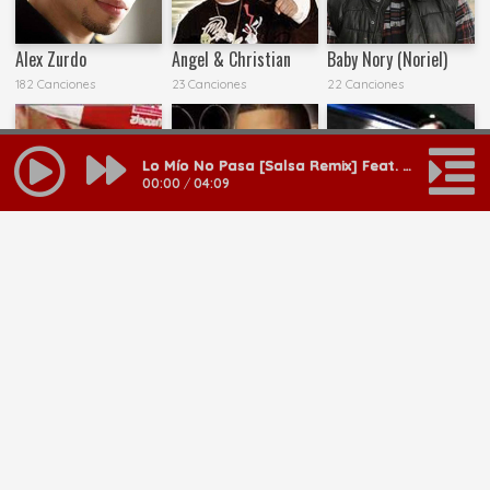
Alex Zurdo
Angel & Christian
Baby Nory (Noriel)
182 Canciones
23 Canciones
22 Canciones
Lo Mío No Pasa [Salsa Remix] Feat. Antonio Joel
00:00
/
04:09
Baby Tone
Bengie
Big Willie y Otoniel
11 Canciones
174 Canciones
20 Canciones
MAS RESULTADOS