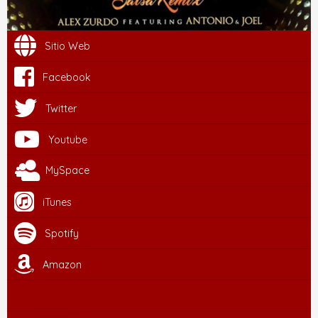
Sitio Web
Facebook
Twitter
Youtube
MySpace
iTunes
Spotify
Amazon