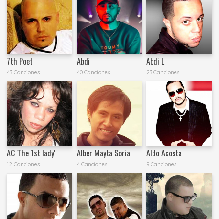
7th Poet
Abdi
Abdi L
43 Canciones
40 Canciones
23 Canciones
AC 'The 1st lady'
Alber Mayta Soria
Aldo Acosta
12 Canciones
4 Canciones
9 Canciones