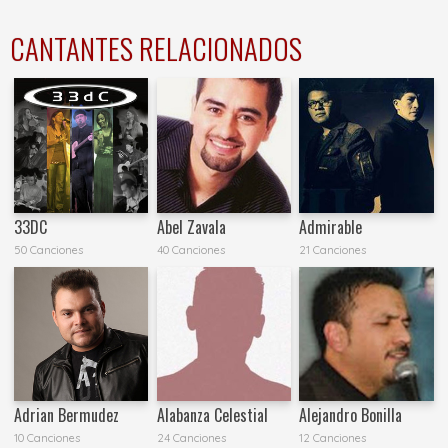
CANTANTES RELACIONADOS
33DC
Abel Zavala
Admirable
50 Canciones
40 Canciones
21 Canciones
Adrian Bermudez
Alabanza Celestial
Alejandro Bonilla
10 Canciones
24 Canciones
12 Canciones