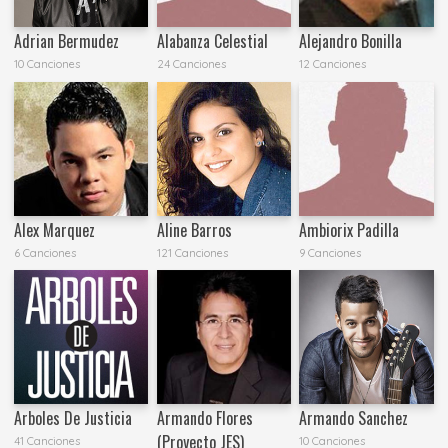
Adrian Bermudez
Alabanza Celestial
Alejandro Bonilla
10 Canciones
24 Canciones
12 Canciones
Alex Marquez
Aline Barros
Ambiorix Padilla
6 Canciones
121 Canciones
9 Canciones
Arboles De Justicia
Armando Flores
Armando Sanchez
(Proyecto JES)
41 Canciones
10 Canciones