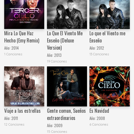
Mira Lo Que Haz
Lo Que El Viento Me
Lo que el Viento me
Hecho (Emy Remix)
Enseño (Deluxe
Enseño
Version)
Año:
2014
Año:
2012
1 Canciones
13 Canciones
Año:
2013
19 Canciones
Viaje a las estrellas
Gente comun, Sueños
Es Navidad
extraordinarios
Año:
2011
Año:
2008
12 Canciones
6 Canciones
Año:
2009
15 Canciones