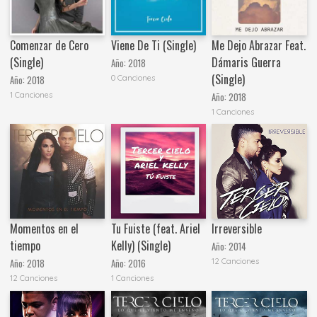
Comenzar de Cero
Viene De Ti (Single)
Me Dejo Abrazar Feat.
(Single)
Dámaris Guerra
Año:
2018
(Single)
0 Canciones
Año:
2018
1 Canciones
Año:
2018
1 Canciones
Momentos en el
Tu Fuiste (feat. Ariel
Irreversible
tiempo
Kelly) (Single)
Año:
2014
12 Canciones
Año:
2018
Año:
2016
12 Canciones
1 Canciones