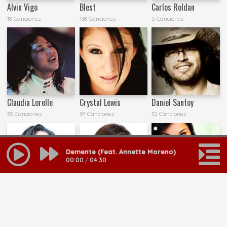
Alvin Vigo
Blest
Carlos Roldan
18 Canciones
138 Canciones
5 Canciones
Claudia Lorelle
Crystal Lewis
Daniel Santoy
35 Canciones
97 Canciones
32 Canciones
Demente (Feat. Annette Moreno)
00:00
/
04:30
Daniela Barroso
Esther Castro
Eunice Rodriguez
21 Canciones
8 Canciones
11 Canciones