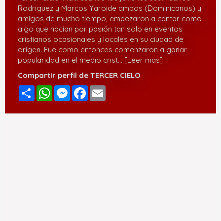
Rodriguez y Marcos Yaroide ambos (Dominicanos) y
amigos de mucho tiempo, empezaron a cantar como
algo que hacían por pasión tan solo en eventos
cristianos ocasionales y locales en su ciudad de
origen. Fue como entonces comenzaron a ganar
popularidad en el medio crist
... [Leer mas]
Compartir perfil de TERCER CIELO
Compartir
WhatsApp
Messenger
Facebook
Email