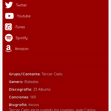
Twitter
Youtube
iTunes
Spotify
Amazon
Grupo/Cantante:
Tercer Cielo
Genero:
Baladas
Discografía:
23 Albums
Canciones:
169
Biografiá:
Inicios
Tercer Cielo inicia cuando los jovenes Juan Carlos