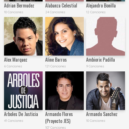
Adrian Bermudez
Alabanza Celestial
Alejandro Bonilla
10 Canciones
24 Canciones
12 Canciones
Alex Marquez
Aline Barros
Ambiorix Padilla
6 Canciones
121 Canciones
9 Canciones
Arboles De Justicia
Armando Flores
Armando Sanchez
(Proyecto JES)
41 Canciones
10 Canciones
107 Canciones