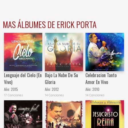
MAS ÁLBUMES DE ERICK PORTA
Lenguaje del Cielo (En
Bajo La Nube De Su
Celebracion Tanto
Vivo)
Gloria
Amor En Vivo
Año:
2015
Año:
2012
Año:
2010
17 Canciones
14 Canciones
14 Canciones