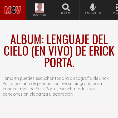
BUSCAR
CANTANTES
PLA
INGRESAR
ALBUM: LENGUAJE DEL
CIELO (EN VIVO) DE ERICK
PORTA.
También puedes escuchar toda la discografía de Erick
Porta por año de producción, lee su biografía para
conocer mas de Erick Porta, escucha todas sus
canciones en alabanza y adoración.