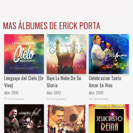
MAS ÁLBUMES DE ERICK PORTA
Lenguaje del Cielo (En
Bajo La Nube De Su
Celebracion Tanto
Vivo)
Gloria
Amor En Vivo
Año:
2015
Año:
2012
Año:
2010
17 Canciones
14 Canciones
14 Canciones