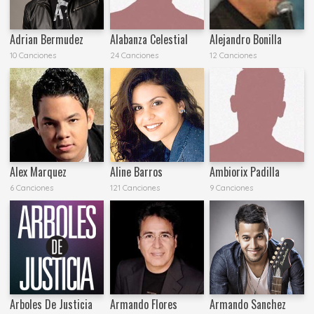
Adrian Bermudez
Alabanza Celestial
Alejandro Bonilla
10 Canciones
24 Canciones
12 Canciones
Alex Marquez
Aline Barros
Ambiorix Padilla
6 Canciones
121 Canciones
9 Canciones
Arboles De Justicia
Armando Flores
Armando Sanchez