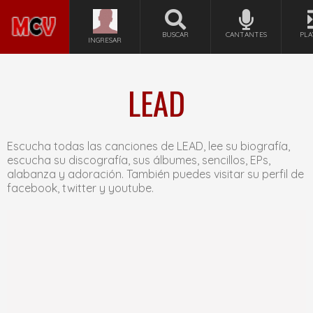
BUSCAR
CANTANTES
PLA
INGRESAR
LEAD
Escucha todas las canciones de LEAD, lee su biografía,
escucha su discografía, sus álbumes, sencillos, EPs,
alabanza y adoración. También puedes visitar su perfil de
facebook, twitter y youtube.