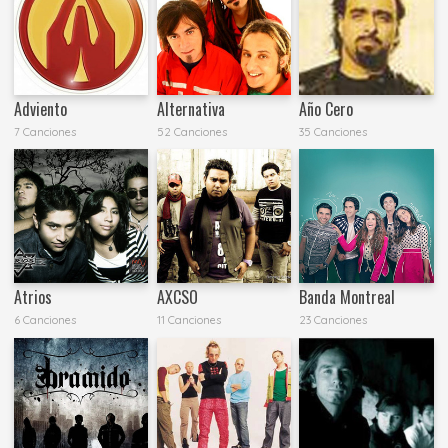
Adviento
Alternativa
Año Cero
7 Canciones
52 Canciones
35 Canciones
Atrios
AXCSO
Banda Montreal
6 Canciones
11 Canciones
23 Canciones