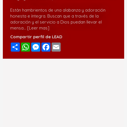
Están hambrientos de una alabanza y adoración
honesta e íntegra. Buscan que a través de la
adoración y el servicio a Dios puedan llevar el
mensa
... [Leer mas]
Compartir perfil de LEAD
Compartir
WhatsApp
Messenger
Facebook
Email