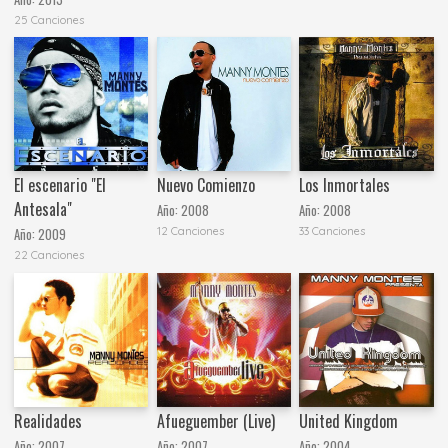
25 Canciones
El escenario "El
Nuevo Comienzo
Los Inmortales
Antesala"
Año:
2008
Año:
2008
12 Canciones
33 Canciones
Año:
2009
22 Canciones
Realidades
Afueguember (Live)
United Kingdom
Año:
2007
Año:
2007
Año:
2004