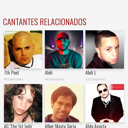
CANTANTES RELACIONADOS
7th Poet
Abdi
Abdi L
43 Canciones
40 Canciones
23 Canciones
AC 'The 1st lady'
Alber Mayta Soria
Aldo Acosta