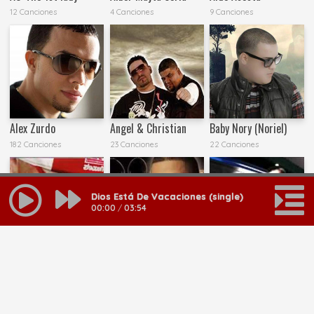
12 Canciones
4 Canciones
9 Canciones
Alex Zurdo
Angel & Christian
Baby Nory (Noriel)
182 Canciones
23 Canciones
22 Canciones
Dios Está De Vacaciones (single)
00:00
/
03:54
Baby Tone
Bengie
Big Willie y Otoniel
11 Canciones
174 Canciones
20 Canciones