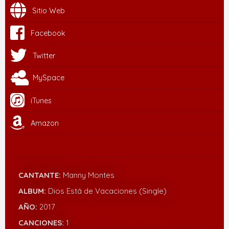
Sitio Web
Facebook
Twitter
MySpace
iTunes
Amazon
CANTANTE:
Manny Montes
ALBUM:
Dios Está de Vacaciones (Single)
AÑO:
2017
CANCIONES:
1