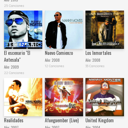
25 Canciones
El escenario "El
Nuevo Comienzo
Los Inmortales
Antesala"
Año:
2008
Año:
2008
12 Canciones
33 Canciones
Año:
2009
22 Canciones
Realidades
Afueguember (Live)
United Kingdom
Año:
2007
Año:
2007
Año:
2004