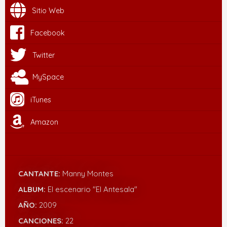
Sitio Web
Facebook
Twitter
MySpace
iTunes
Amazon
CANTANTE:
Manny Montes
ALBUM:
El escenario "El Antesala"
AÑO:
2009
CANCIONES:
22