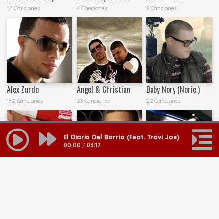
12 Canciones
4 Canciones
9 Canciones
Alex Zurdo
Angel & Christian
Baby Nory (Noriel)
182 Canciones
23 Canciones
22 Canciones
El Diario Del Barrio (Feat. Travi Joe)
00:00
/
03:17
Baby Tone
Bengie
Big Willie y Otoniel
11 Canciones
174 Canciones
20 Canciones