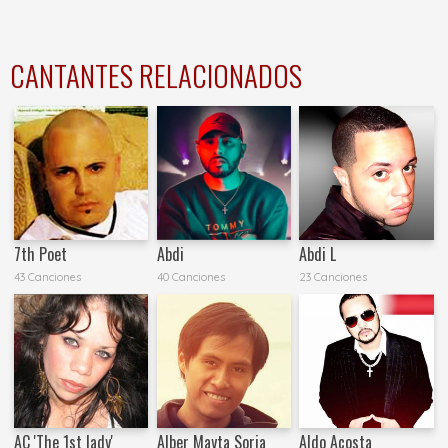
CANTANTES RELACIONADOS
7th Poet
Abdi
Abdi L
43 Canciones
40 Canciones
23 Canciones
AC 'The 1st lady'
Alber Mayta Soria
Aldo Acosta