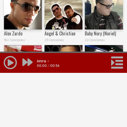
Alex Zurdo
Angel & Christian
Baby Nory (Noriel)
182 Canciones
23 Canciones
22 Canciones
Intro -
00:00
/
00:56
Baby Tone
Bengie
Big Willie y Otoniel
11 Canciones
174 Canciones
20 Canciones
MAS RESULTADOS