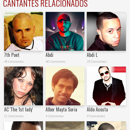
CANTANTES RELACIONADOS
7th Poet
Abdi
Abdi L
43 Canciones
40 Canciones
23 Canciones
AC 'The 1st lady'
Alber Mayta Soria
Aldo Acosta
12 Canciones
4 Canciones
9 Canciones