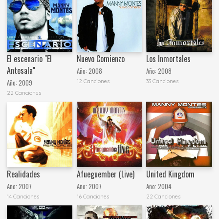
El escenario "El
Nuevo Comienzo
Los Inmortales
Antesala"
Año:
2008
Año:
2008
12 Canciones
33 Canciones
Año:
2009
22 Canciones
Realidades
Afueguember (Live)
United Kingdom
Año:
2007
Año:
2007
Año:
2004
14 Canciones
16 Canciones
22 Canciones