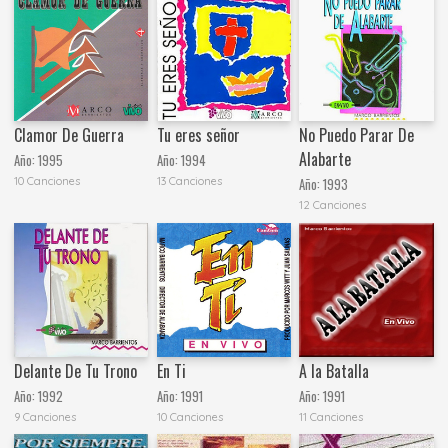
Clamor De Guerra
Tu eres señor
No Puedo Parar De
Alabarte
Año:
1995
Año:
1994
10 Canciones
13 Canciones
Año:
1993
12 Canciones
Delante De Tu Trono
En Ti
A la Batalla
Año:
1992
Año:
1991
Año:
1991
9 Canciones
10 Canciones
11 Canciones