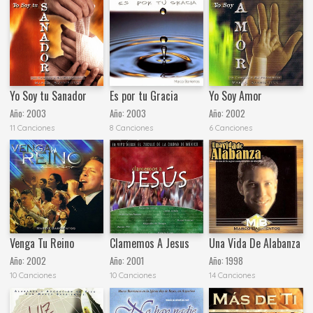
Yo Soy tu Sanador
Es por tu Gracia
Yo Soy Amor
Año:
2003
Año:
2003
Año:
2002
11 Canciones
8 Canciones
6 Canciones
Venga Tu Reino
Clamemos A Jesus
Una Vida De Alabanza
Año:
2002
Año:
2001
Año:
1998
10 Canciones
10 Canciones
14 Canciones