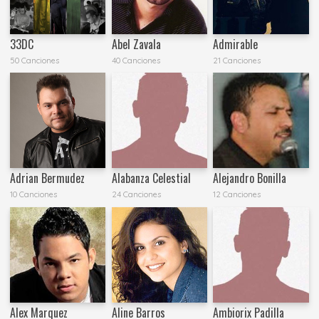
33DC
Abel Zavala
Admirable
50 Canciones
40 Canciones
21 Canciones
Adrian Bermudez
Alabanza Celestial
Alejandro Bonilla
10 Canciones
24 Canciones
12 Canciones
Alex Marquez
Aline Barros
Ambiorix Padilla